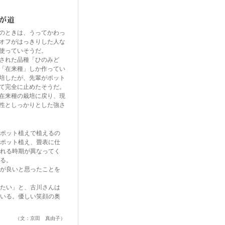
のときは、うってかわっ
オフがはっきりした人な
使っていそうだ。
された品種「ひのみど
「在来種」しか作ってい
培したが、先輩がポット
て完全に止めたそうだ。
在来種の栽培に戻り、現
性としっかりとした強さ
ポット植えで植えるの
ポット植え、
畳
表に仕
れる時期が異なってく
る。
が良いと思ったことを
たい」と、古川さんは
いる。優しい笑顔の奥
（文：京田 真由子）