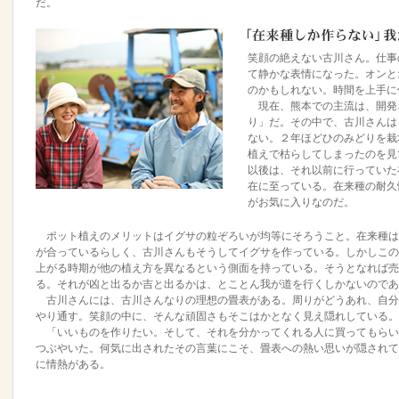
だ。
笑顔の絶えない古川さん。仕事
て静かな表情になった。オンと
のかもしれない。時間を上手に
現在、熊本での主流は、開発
り」だ。その中で、古川さんは
ない。２年ほどひのみどりを栽
植えで枯らしてしまったのを見
以後は、それ以前に行っていた
在に至っている。在来種の耐久
がお気に入りなのだ。
ポット植えのメリットはイグサの粒ぞろいが均等にそろうこと。在来種は
が合っているらしく、古川さんもそうしてイグサを作っている。しかしこの
上がる時期が他の植え方を異なるという側面を持っている。そうとなれば売
る。それが凶と出るか吉と出るかは、とことん我が道を行くしかないのであ
古川さんには、古川さんなりの理想の
畳
表がある。周りがどうあれ、自分
やり通す。笑顔の中に、そんな頑固さもそこはかとなく見え隠れしている。
「いいものを作りたい。そして、それを分かってくれる人に買ってもらい
つぶやいた。何気に出されたその言葉にこそ、
畳
表への熱い思いが隠されて
に情熱がある。