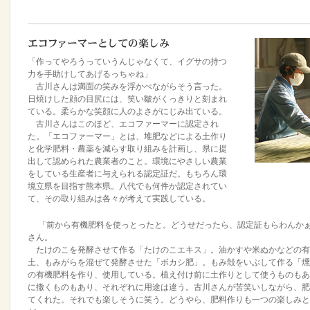
「作ってやろうっていうんじゃなくて、イグサの持つ
力を手助けしてあげるっちゃね」
古川さんは満面の笑みを浮かべながらそう言った。
日焼けした顔の目尻には、笑い皺がくっきりと刻まれ
ている。柔らかな笑顔に人のよさがにじみ出ている。
古川さんはこのほど、エコファーマーに認定され
た。「エコファーマー」とは、堆肥などによる土作り
と化学肥料・農薬を減らす取り組みを計画し、県に提
出して認められた農業者のこと。環境にやさしい農業
をしている生産者に与えられる認定証だ。もちろん環
境立県を目指す熊本県。八代でも何件か認定されてい
て、その取り組みは各々が考えて実践している。
「前から有機肥料を使っとったと。どうせだったら、認定証もらわんかぁ
さん。
たけのこを発酵させて作る「たけのこエキス」。油かすや米ぬかなどの有
土、もみがらを混ぜて発酵させた「ボカシ肥」。もみ殻をいぶして作る「燻炭
の有機肥料を作り、使用している。植え付け前に土作りとして使うものもあ
に撒くものもあり、それぞれに用途は違う。古川さんが苦笑いしながら、肥
てくれた。それでも楽しそうに笑う。どうやら、肥料作りも一つの楽しみと