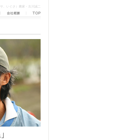
サ、いぐさ）農家・古川誠二