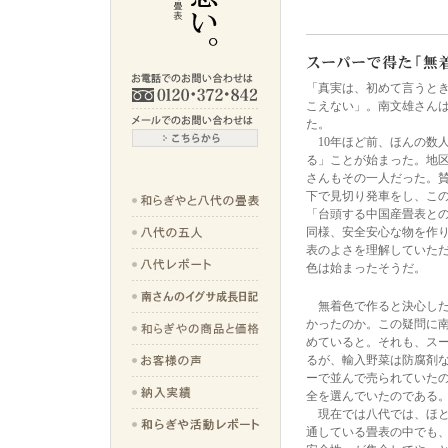
「真実は、初めて言うと
こえない」。南文雄さん
た。
10年ほど前、ほんの数
る」ことが始まった。地
さんもその一人だった。
下で見切り発車をし、こ
「台頭する中国産
畳
表と
同様、安全安心な物を作
表のよさを理解していた
色は始まったそうだ。
無着色で作ると決心した
かったのか。この疑問に
めていると。それも、ス
るが、輸入野菜は防腐剤
ーで並んで売られていた
全を選んでいたのである
現在では八代では、ほと
通している
畳
表の中でも