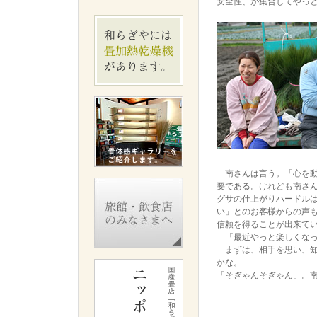
安全性、が集合してやっ
南さんは言う。「心を動
要である。けれども南さ
グサの仕上がりハードル
い」とのお客様からの声
信頼を得ることが出来て
「最近やっと楽しくなっ
まずは、相手を思い、知
かな。
「そぎゃんそぎゃん」。