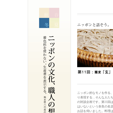
ニッポン的なモノを作る
り表現する…そんな人た
の対談企画です。第11回
はいないという奈良の名
お話を伺いました。料理