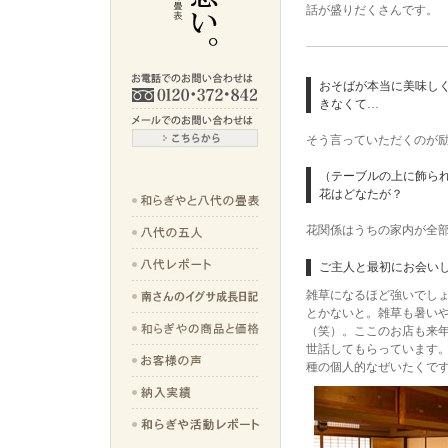
話が盛りだくさんです。
おそばが本当に美味し
きなくて…
そう言っていただくのが
（テーブルの上に飾ら
花はどなたが？
花関係はうちの家内が全
ご主人と最初にお会い
雑草になるほど強いでし
とかないと。雑草も暑い
（笑）。ここのお店も来年
世話してもらっています
種の個人的なぜいたくで