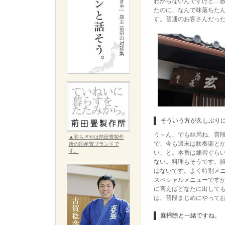
わからないんですけど…
たのに、なんで味落ちた
す。普通のお客さんだっ
そういう方が久しぶり
う～ん、でも結局ね、普
▲和らぎやは前田畳製作
で、今も週末は吹奏楽と
所の国産畳ブランドで
す。
い、と。本番は練習ぐら
ない。料理もそうです。
はないです。よく特別メ
スペシャルメニューです
に言えばどなたに出して
は、普段まじめにやって
庭掃除と一緒ですね。