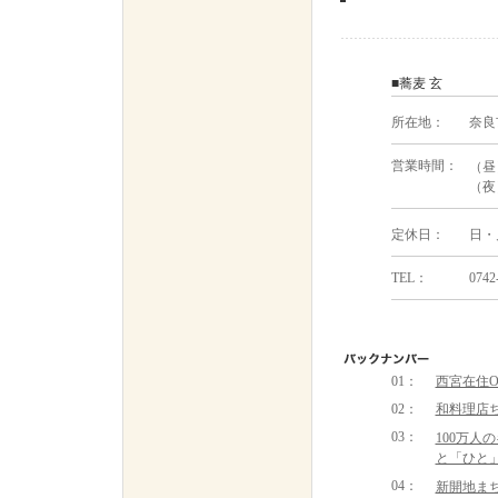
■蕎麦 玄
所在地：
奈良
営業時間：
（昼
（夜
定休日：
日・
TEL：
0742
01：
西宮在住O
02
：
和料理店
03：
100万人
と「ひと
04
：
新開地まち