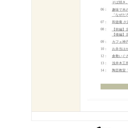
そば焼き
06：
趣味で木
「なぜだ
07：
和遊庵 
08：
【前編】
【後編】
09
：
カフェ神
10
：
お弁当はが
12：
倉敷いぐ
13：
浅井木工
14：
陶芸教室