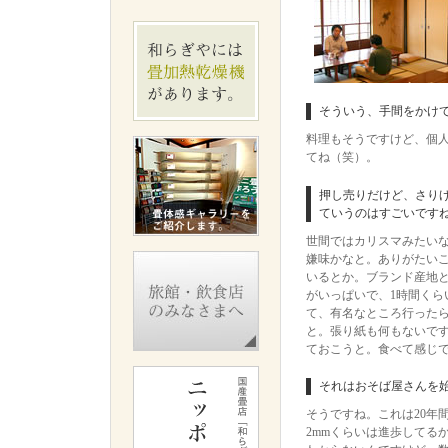
そういう、手間をかけ
料理もそうですけど、個
てね（笑）。
押し売りだけど、さり
ていうのはすごいです
世間ではカリスマみたい
嫌味かなと。ありがたい
いるとか。ブランド産地
がいっぱいで、1時間く
て、有名なところ行った
と。張り紙も何もないで
ておこうと。食べて感じ
それはおそば屋さんを
そうですね。これは20年
2mmくらいは進歩してる